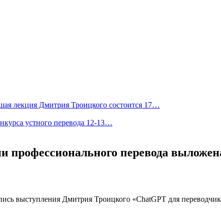
шая лекция Дмитрия Троицкого состоится 17…
онкурса устного перевода 12-13…
ии профессионального перевода выложе
пись выступления Дмитрия Троицкого «ChatGPT для переводчика