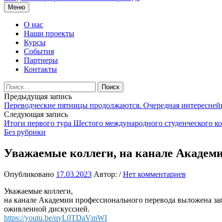
Перейти
Меню
к
содержимому
О нас
Наши проекты
Курсы
События
Партнеры
Контакты
Найти:
Навигация
Предыдущая запись
Переводческие пятницы продолжаются. Очередная интересней
по
Следующая запись
записям
Итоги первого тура Шестого международного студенческого к
Без рубрики
Уважаемые коллеги, на канале Академ
Опубликовано
17.03.2023
Автор:
/
Нет комментариев
Уважаемые коллеги,
на канале Академии профессионального перевода выложена за
оживленной дискуссией.
https://youtu.be/qyL0TDaVmWI