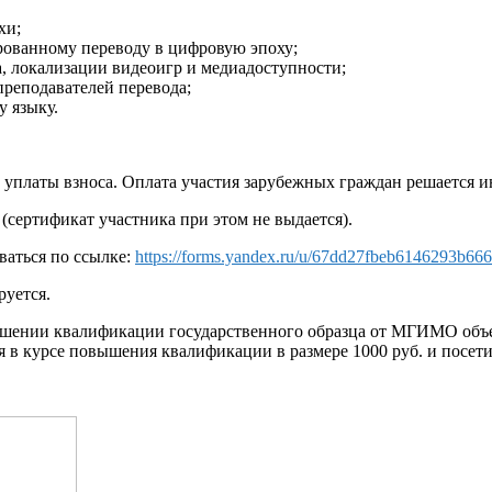
хи;
ованному переводу в цифровую эпоху;
, локализации видеоигр и медиадоступности;
реподавателей перевода;
 языку.
платы взноса. Оплата участия зарубежных граждан решается и
(сертификат участника при этом не выдается).
ваться по ссылке:
https://forms.yandex.ru/u/67dd27fbeb6146293b66
руется.
ышении квалификации государственного образца от МГИМО объе
я в курсе повышения квалификации в размере 1000 руб. и посет