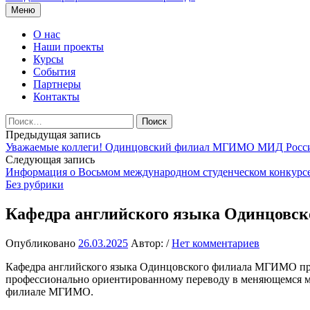
Перейти
Меню
к
содержимому
О нас
Наши проекты
Курсы
События
Партнеры
Контакты
Найти:
Навигация
Предыдущая запись
Уважаемые коллеги! Одинцовский филиал МГИМО МИД Росс
по
Следующая запись
записям
Информация о Восьмом международном студенческом конкурсе
Без рубрики
Кафедра английского языка Одинцовс
Опубликовано
26.03.2025
Автор:
/
Нет комментариев
Кафедра английского языка Одинцовского филиала МГИМО при
профессионально ориентированному переводу в меняющемся м
филиале МГИМО.