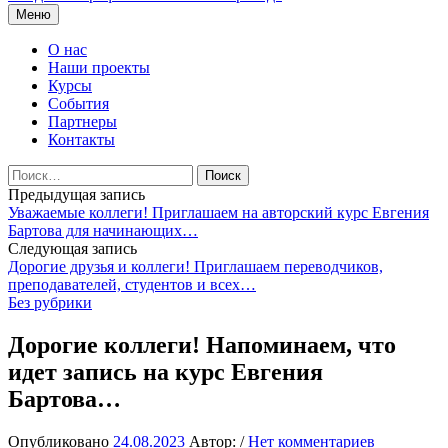
Перейти
Меню
к
содержимому
О нас
Наши проекты
Курсы
События
Партнеры
Контакты
Найти:
Навигация
Предыдущая запись
Уважаемые коллеги! Приглашаем на авторский курс Евгения
по
Бартова для начинающих…
записям
Следующая запись
Дорогие друзья и коллеги! Приглашаем переводчиков,
преподавателей, студентов и всех…
Без рубрики
Дорогие коллеги! Напоминаем, что
идет запись на курс Евгения
Бартова…
Опубликовано
24.08.2023
Автор:
/
Нет комментариев