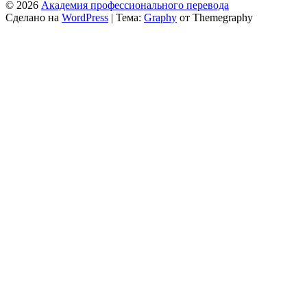
© 2026
Академия профессионального перевода
Сделано на
WordPress
|
Тема:
Graphy
от Themegraphy