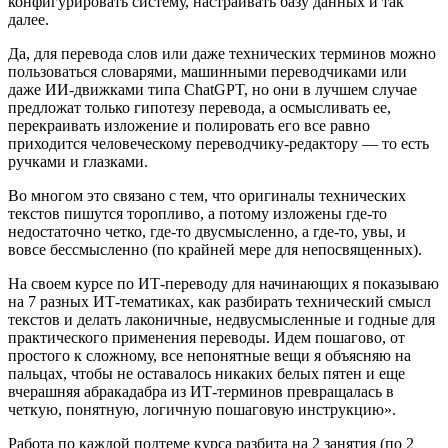
конфигурировать систему, настраивать базу данных и так
далее.
Да, для перевода слов или даже технических терминов можно
пользоваться словарями, машинными переводчиками или
даже ИИ-движками типа ChatGPT, но они в лучшем случае
предложат только гипотезу перевода, а осмысливать ее,
перекраивать изложение и полировать его все равно
приходится человеческому переводчику-редактору — то есть
ручками и глазками.
Во многом это связано с тем, что оригиналы технических
текстов пишутся торопливо, а потому изложены где-то
недостаточно четко, где-то двусмысленно, а где-то, увы, и
вовсе бессмысленно (по крайней мере для непосвященных).
На своем курсе по ИТ-переводу для начинающих я показываю
на 7 разных ИТ-тематиках, как разбирать технический смысл
текстов и делать лаконичные, недвусмысленные и годные для
практического применения переводы. Идем пошагово, от
простого к сложному, все непонятные вещи я объясняю на
пальцах, чтобы не оставалось никаких белых пятен и еще
вчерашняя абракадабра из ИТ-терминов превращалась в
четкую, понятную, логичную пошаговую инструкцию».
Работа по каждой подтеме курса разбита на 2 занятия (по 2