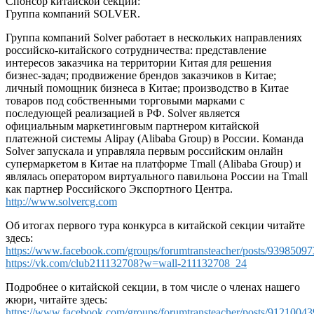
Спонсор китайской секции:
Группа компаний SOLVER.
Группа компаний Solver работает в нескольких направлениях
российско-китайского сотрудничества: представление
интересов заказчика на территории Китая для решения
бизнес-задач; продвижение брендов заказчиков в Китае;
личный помощник бизнеса в Китае; производство в Китае
товаров под собственными торговыми марками с
последующей реализацией в РФ. Solver является
официальным маркетинговым партнером китайской
платежной системы Alipay (Alibaba Group) в России. Команда
Solver запускала и управляла первым российским онлайн
супермаркетом в Китае на платформе Tmall (Alibaba Group) и
являлась оператором виртуального павильона России на Tmall
как партнер Российского Экспортного Центра.
http://www.solvercg.com
Об итогах первого тура конкурса в китайской секции читайте
здесь:
https://www.facebook.com/groups/forumtransteacher/posts/9398509
https://vk.com/club211132708?w=wall-211132708_24
Подробнее о китайской секции, в том числе о членах нашего
жюри, читайте здесь:
https://www.facebook.com/groups/forumtransteacher/posts/9121004