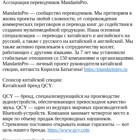
Ассоциация переводчиков MandarinPro.
MandarinPro — сообщество переводчиков. Мы претворяем в
жизнь проекты любой сложности, от сопровождения
коммерческих переговоров и перевода книг до содействия в
создании мультимедийной продукции. Наша основная
специализация — переводы с китайского и английского на
русский, а также с русского на китайский и английский. Мы
также активно привлекаем к сотрудничеству коллег,
работающих с другими языками. За 7 лет мы установили
стабильные отношения со 150 компаниями и организациями.
MandarinPro — личный проект руководителя китайской
секции, китаиста Кирилла Батыгина!
https://mandarinpro.ru
Спонсор китайской секции:
Китайский бренд QCY.
QCY — бренд, специализирующийся на производстве
аудиоустройств, обеспечивающих превосходное качество
звука. QCY — один из ведущих мировых производителей
Bluetooth-устройств. Компания занимает четвертое место в
мире по объему продаж беспроводных наушников.
Стремление постоянно открывать новые горизонты — вот
цель нашего бренда.
https://www.qcy.com