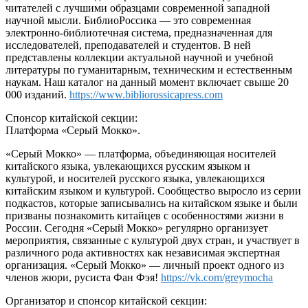
читателей с лучшими образцами современной западной
научной мысли. БиблиоРоссика — это современная
электронно-библиотечная система, предназначенная для
исследователей, преподавателей и студентов. В ней
представлены коллекции актуальной научной и учебной
литературы по гуманитарным, техническим и естественным
наукам. Наш каталог на данный момент включает свыше 20
000 изданий.
https://www.bibliorossicapress.com
Спонсор китайской секции:
Платформа «Серый Мокко».
«Серый Мокко» — платформа, объединяющая носителей
китайского языка, увлекающихся русским языком и
культурой, и носителей русского языка, увлекающихся
китайским языком и культурой. Сообщество выросло из серии
подкастов, которые записывались на китайском языке и были
призваны познакомить китайцев с особенностями жизни в
России. Сегодня «Серый Мокко» регулярно организует
мероприятия, связанные с культурой двух стран, и участвует в
различного рода активностях как независимая экспертная
организация. «Серый Мокко» — личный проект одного из
членов жюри, русиста Фан Фэя!
https://vk.com/greymocha
Организатор и спонсор китайской секции: