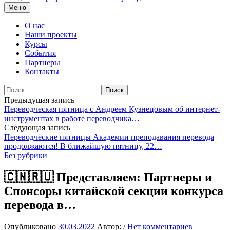
Перейти
Меню
к
содержимому
О нас
Наши проекты
Курсы
События
Партнеры
Контакты
Найти:
Навигация
Предыдущая запись
Переводческая пятница с Андреем Кузнецовым об интернет-
по
инструментах в работе переводчика…
записям
Следующая запись
Переводческие пятницы Академии преподавания перевода
продолжаются! В ближайшую пятницу, 22…
Без рубрики
🇨🇳🇷🇺 Представляем: Партнеры и
Спонсоры китайской секции конкурса
перевода в…
Опубликовано
30.03.2022
Автор:
/
Нет комментариев