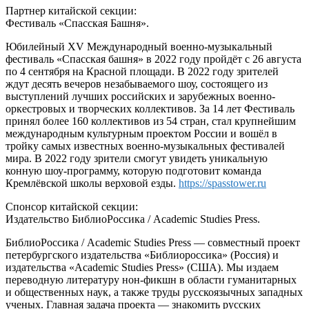
Партнер китайской секции:
Фестиваль «Спасская Башня».
Юбилейный XV Международный военно-музыкальный
фестиваль «Спасская башня» в 2022 году пройдёт с 26 августа
по 4 сентября на Красной площади. В 2022 году зрителей
ждут десять вечеров незабываемого шоу, состоящего из
выступлений лучших российских и зарубежных военно-
оркестровых и творческих коллективов. За 14 лет Фестиваль
принял более 160 коллективов из 54 стран, стал крупнейшим
международным культурным проектом России и вошёл в
тройку самых известных военно-музыкальных фестивалей
мира. В 2022 году зрители смогут увидеть уникальную
конную шоу-программу, которую подготовит команда
Кремлёвской школы верховой езды.
https://spasstower.ru
Спонсор китайской секции:
Издательство БиблиоРоссика / Academic Studies Press.
БиблиоРоссика / Academic Studies Press — совместный проект
петербургского издательства «Библиороссика» (Россия) и
издательства «Academic Studies Press» (США). Мы издаем
переводную литературу нон-фикшн в области гуманитарных
и общественных наук, а также труды русскоязычных западных
ученых. Главная задача проекта — знакомить русских