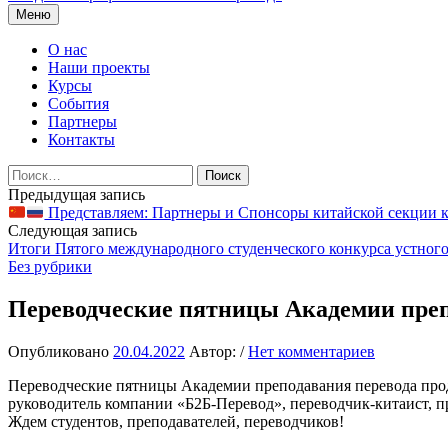
Перейти
Меню
к
содержимому
О нас
Наши проекты
Курсы
События
Партнеры
Контакты
Найти:
Навигация
Предыдущая запись
Представляем: Партнеры и Спонсоры китайской секции 
по
Следующая запись
записям
Итоги Пятого международного студенческого конкурса устног
Без рубрики
Переводческие пятницы Академии преп
Опубликовано
20.04.2022
Автор:
/
Нет комментариев
Переводческие пятницы Академии преподавания перевода продо
руководитель компании «Б2Б-Перевод», переводчик-китаист, п
Ждем студентов, преподавателей, переводчиков!