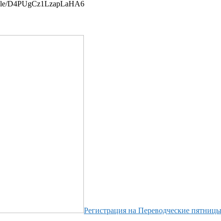
ms.gle/D4PUgCz1LzapLaHA6
Регистрация на Переводческие пятницы 