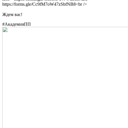
https://forms.gle/Cc9fM7oW47zSbfNB8<br />
Ждем вас!
#АкадемияПП