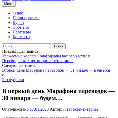
Перейти
Меню
к
содержимому
О нас
Наши проекты
Курсы
События
Партнеры
Контакты
Найти:
Навигация
Предыдущая запись
Уважаемые коллеги, благодарим вас за участие в
по
Переводческих пятницах -постоянно…
записям
Следующая запись
Второй день Марафона переводов — 31 января — начнется
с…
Без рубрики
В первый день Марафона переводов —
30 января — будем…
Опубликовано
17.01.2023
Автор:
/
Нет комментариев