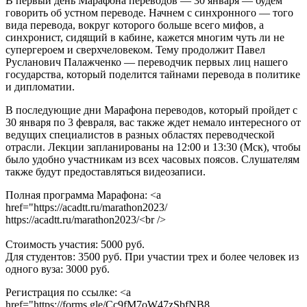
В первый день Марафона переводов — 30 января — будем
говорить об устном переводе. Начнем с синхронного — того
вида перевода, вокруг которого больше всего мифов, а
синхронист, сидящий в кабине, кажется многим чуть ли не
супергероем и сверхчеловеком. Тему продолжит Павел
Русланович Палажченко — переводчик первых лиц нашего
государства, который поделится тайнами перевода в политике
и дипломатии.
В последующие дни Марафона переводов, который пройдет с
30 января по 3 февраля, вас также ждет немало интересного от
ведущих специалистов в разных областях переводческой
отрасли. Лекции запланированы на 12:00 и 13:30 (Мск), чтобы
было удобно участникам из всех часовых поясов. Слушателям
также будут предоставляться видеозаписи.
Полная программа Марафона: <a
href="https://acadtt.ru/marathon2023/
https://acadtt.ru/marathon2023/<br />
Стоимость участия: 5000 руб.
Для студентов: 3500 руб. При участии трех и более человек из
одного вуза: 3000 руб.
Регистрация по ссылке: <a
href="https://forms.gle/Cc9fM7oW47zSbfNB8