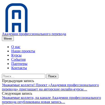
Перейти
к
содержимому
Академия профессионального перевода
Меню
О нас
Наши проекты
Курсы
События
Партнеры
Контакты
Найти:
Навигация
Предыдущая запись
Уважаемые коллеги! Проект «Академия профессионального
по
перевода» приглашает на авторские онлайн-курсы…
записям
Следующая запись
Уважаемые коллеги, на канале Академии профессионального
перевода опубликована новая запись…