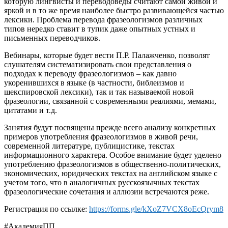
которую лингвисты и переводоведы считают самой живой и
яркой и в то же время наиболее быстро развивающейся частью
лексики. Проблема перевода фразеологизмов различных
типов нередко ставит в тупик даже опытных устных и
письменных переводчиков.
Вебинары, которые будет вести П.Р. Палажченко, позволят
слушателям систематизировать свои представления о
подходах к переводу фразеологизмов – как давно
укоренившихся в языке (в частности, библеизмов и
шекспировской лексики), так и так называемой новой
фразеологии, связанной с современными реалиями, мемами,
цитатами и т.д.
Занятия будут посвящены прежде всего анализу конкретных
примеров употребления фразеологизмов в живой речи,
современной литературе, публицистике, текстах
информационного характера. Особое внимание будет уделено
употреблению фразеологизмов в общественно-политических,
экономических, юридических текстах на английском языке с
учетом того, что в аналогичных русскоязычных текстах
фразеологические сочетания и аллюзии встречаются реже.
Регистрация по ссылке:
https://forms.gle/kXoZ7VCX8oEcQrym8
#АкадемияПП