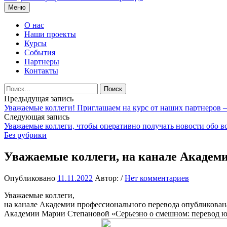
Перейти
Меню
к
содержимому
О нас
Наши проекты
Курсы
События
Партнеры
Контакты
Найти:
Навигация
Предыдущая запись
Уважаемые коллеги! Приглашаем на курс от наших партнеров
по
Следующая запись
записям
Уважаемые коллеги, чтобы оперативно получать новости обо 
Без рубрики
Уважаемые коллеги, на канале Академи
Опубликовано
11.11.2022
Автор:
/
Нет комментариев
Уважаемые коллеги,
на канале Академии профессионального перевода опубликована
Академии Марии Степановой «Серьезно о смешном: перевод юмо