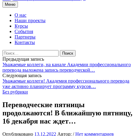
Перейти
Меню
к
содержимому
О нас
Наши проекты
Курсы
События
Партнеры
Контакты
Найти:
Навигация
Предыдущая запись
Уважаемые коллеги, на канале Академии профессионального
по
перевода выложена запись переводческой…
записям
Следующая запись
Уважаемые коллеги! Академия профессионального перевода
уже активно планирует программу курсов…
Без рубрики
Переводческие пятницы
продолжаются! В ближайшую пятницу,
16 декабря нас ждет…
Опубликовано
13.12.2022
Автор:
/
Нет комментариев