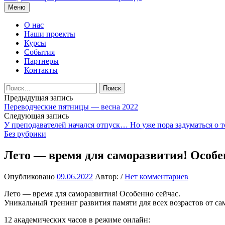
Перейти
Меню
к
содержимому
О нас
Наши проекты
Курсы
События
Партнеры
Контакты
Найти:
Навигация
Предыдущая запись
Переводческие пятницы — весна 2022
по
Следующая запись
записям
У преподавателей начался отпуск… Но уже пора задуматься о 
Без рубрики
Лето — время для саморазвития! Особ
Опубликовано
09.06.2022
Автор:
/
Нет комментариев
Лето — время для саморазвития! Особенно сейчас.
Уникальный тренинг развития памяти для всех возрастов от с
12 академических часов в режиме онлайн: