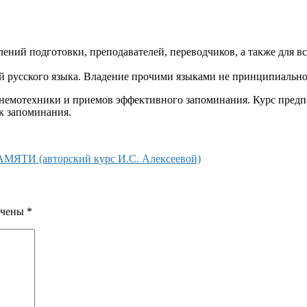
ений подготовки, преподавателей, переводчиков, а также для вс
ей русского языка. Владение прочими языками не принципиально
немотехники и приемов эффективного запоминания. Курс предпо
к запоминания.
ТИ (авторский курс И.С. Алексеевой)
ечены
*