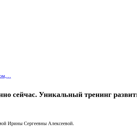
том,…
енно сейчас. Уникальный тренинг разви
амой Ирины Сергеевны Алексеевой.