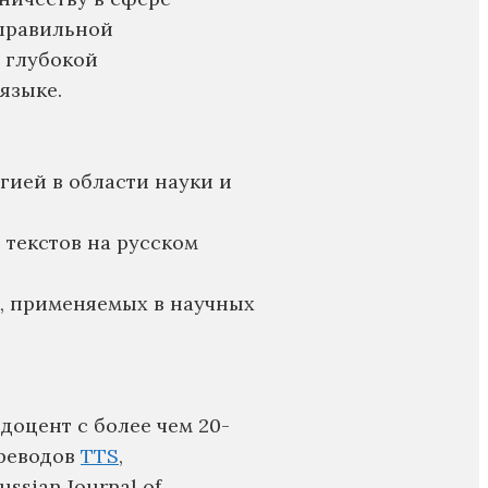
 правильной
 глубокой
языке.
гией в области науки и
 текстов на русском
, применяемых в научных
 доцент с более чем 20-
ереводов
TTS
,
sian Journal of