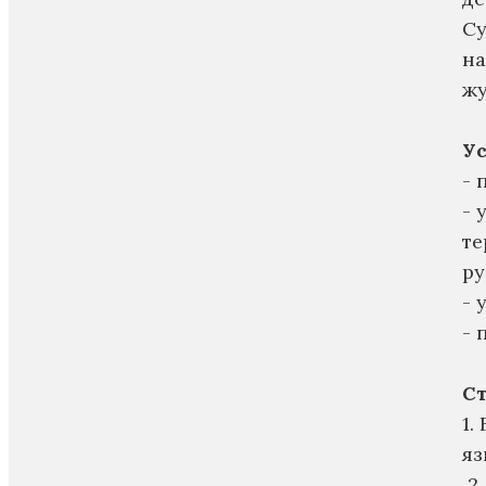
Cy
на
жу
Ус
- 
- 
те
ру
- 
- 
С
1.
яз
2