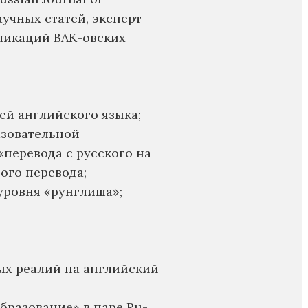
аучных статей, эксперт
ликаций ВАК-овских
ей английского языка;
азовательной
«перевода с русского на
ного перевода;
уровня «рунглиша»;
ных реалий на английский
образование» в паре Ru-