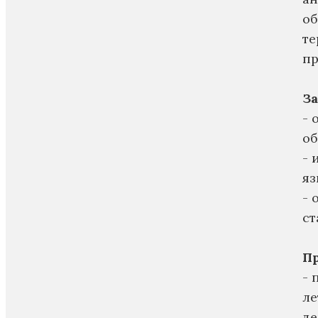
об
те
пр
За
- 
об
- 
яз
- 
ст
П
- 
ле
де