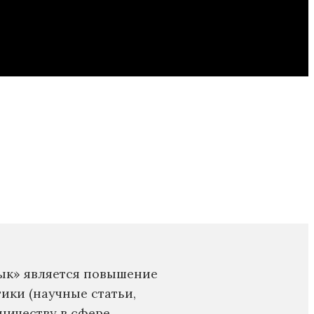
ык» является повышение
ики (научные статьи,
ничеству в сфере