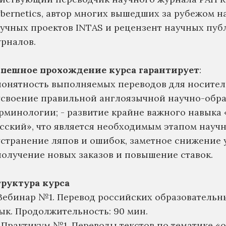
bernetics, автор многих вышедших за рубежом н
учных проектов INTAS и рецензент научных пуб
рналов.
пешное прохождение курса гарантирует
:
понятность выполняемых переводов для носител
усвоение правильной англоязычной научно-обр
рминологии; - развитие крайне важного навыка 
сский», что является необходимым этапом науч
устранение ляпов и ошибок, заметное снижение 
получение новых заказов и повышение ставок.
труктура курса
 Вебинар №1. Перевод российских образователь
ык. Продолжительность: 90 мин.
. Практикум №1. Переводы текстов по тематике «