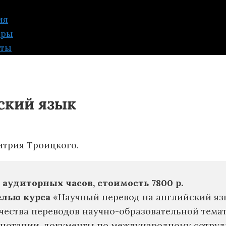
ия
еры
кты
ский язык
итрия Троицкого.
 аудиторных часов, стоимость 7800 р.
елью курса
«Научный перевод на английский яз
чества переводов научно-образовательной темат
нотации, документы по международному сотруд