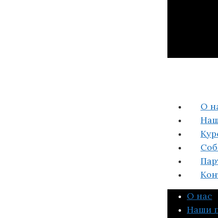
О н
Наш
Кур
Соб
Пар
Кон
О нас
Наши 