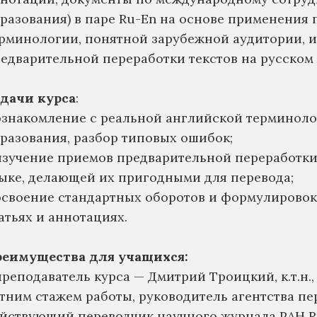
разования) в паре Ru-En на основе применения
рминологии, понятной зарубежной аудитории, и
едварительной переработки текстов на русском 
дачи курса
:
ознакомление с реальной английской терминоло
разования, разбор типовых ошибок;
изучение приемов предварительной переработки
ыке, делающей их пригодными для перевода;
освоение стандартных оборотов и формулировок
атьях и аннотациях.
реимущества для учащихся:
преподаватель курса — Дмитрий Троицкий, к.т.н.,
тним стажем работы, руководитель агентства п
йствующий переводчик научного журнала РАН Rus