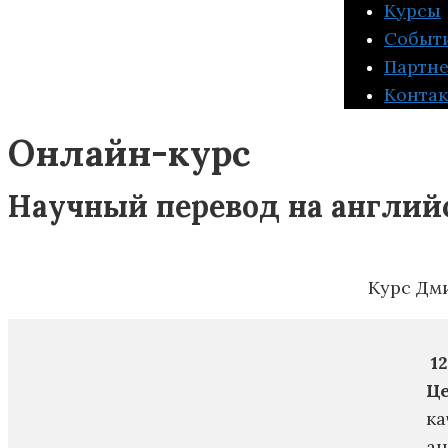
Курсы
Событ
Партн
Конта
Онлайн-курс
Научный перевод на англий
Курс Дм
12
Ц
ка
ан