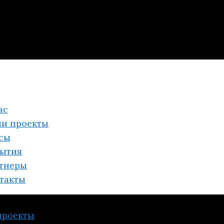
ас
и проекты
сы
ытия
тнеры
такты
проекты