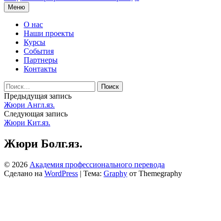
Перейти
Меню
к
содержимому
О нас
Наши проекты
Курсы
События
Партнеры
Контакты
Найти:
Навигация
Предыдущая запись
Жюри Англ.яз.
по
Следующая запись
записям
Жюри Кит.яз.
Жюри Болг.яз.
© 2026
Академия профессионального перевода
Сделано на
WordPress
|
Тема:
Graphy
от Themegraphy