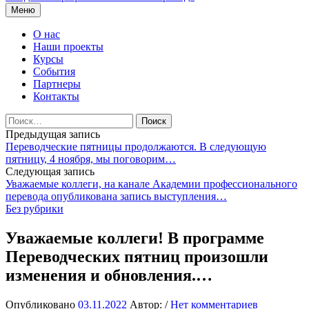
Перейти
Меню
к
содержимому
О нас
Наши проекты
Курсы
События
Партнеры
Контакты
Найти:
Навигация
Предыдущая запись
Переводческие пятницы продолжаются. В следующую
по
пятницу, 4 ноября, мы поговорим…
записям
Следующая запись
Уважаемые коллеги, на канале Академии профессионального
перевода опубликована запись выступления…
Без рубрики
Уважаемые коллеги! В программе
Переводческих пятниц произошли
изменения и обновления.…
Опубликовано
03.11.2022
Автор:
/
Нет комментариев